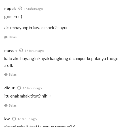
nopek
16 tahun ago
gomen :-)
aku mbayangin kayak mpek2 sayur
Balas
moyen
16 tahun ago
kalo aku bayangin kayak kangkung dicampur kepalanya taoge
:roll:
Balas
didut
16 tahun ago
itu enak mbak titut? hihi~
Balas
kw
16 tahun ago
simpel sekali, tapi tawar ya rasanya? :)