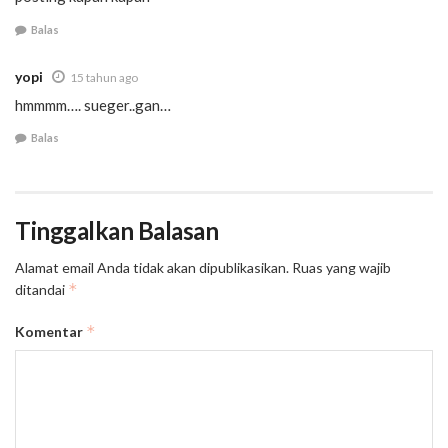
Balas
yopi
15 tahun ago
hmmmm…. sueger..gan…
Balas
Tinggalkan Balasan
Alamat email Anda tidak akan dipublikasikan.
Ruas yang wajib
*
ditandai
*
Komentar