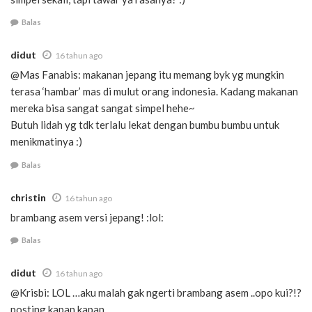
Balas
didut
16 tahun ago
@Mas Fanabis: makanan jepang itu memang byk yg mungkin
terasa ‘hambar’ mas di mulut orang indonesia. Kadang makanan
mereka bisa sangat sangat simpel hehe~
Butuh lidah yg tdk terlalu lekat dengan bumbu bumbu untuk
menikmatinya :)
Balas
christin
16 tahun ago
brambang asem versi jepang! :lol:
Balas
didut
16 tahun ago
@Krisbi: LOL …aku malah gak ngerti brambang asem ..opo kui?!?
posting kapan kapan