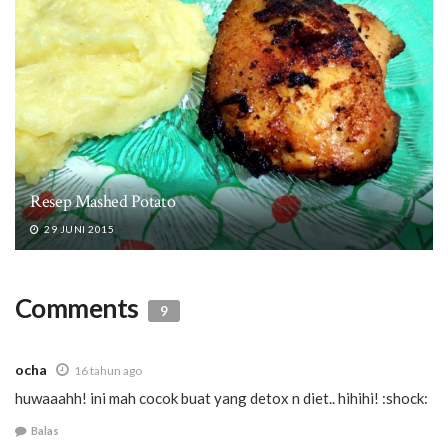
Resep Mashed Potato
29 JUNI 2015
Comments
9
ocha
16 tahun ago
huwaaahh! ini mah cocok buat yang detox n diet.. hihihi! :shock:
Balas