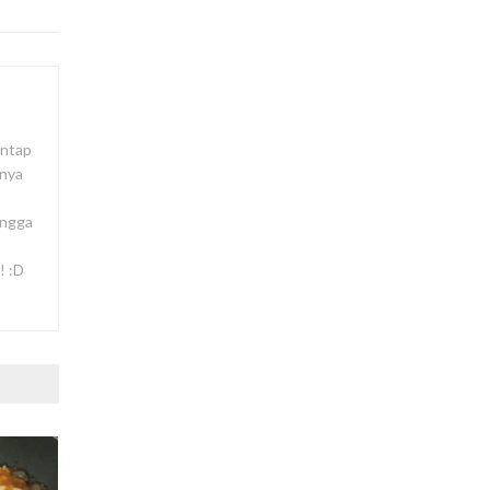
antap
lnya
ingga
! :D