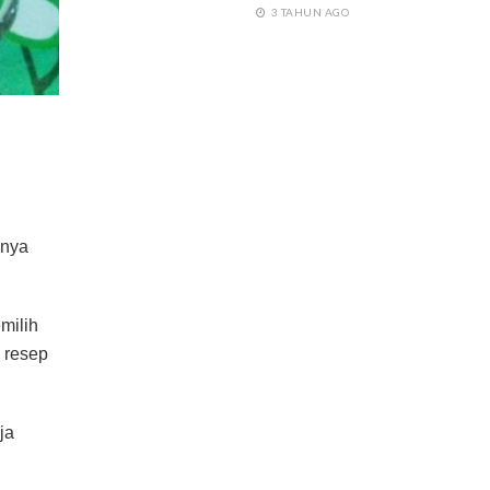
3 TAHUN AGO
nnya
milih
 resep
ja