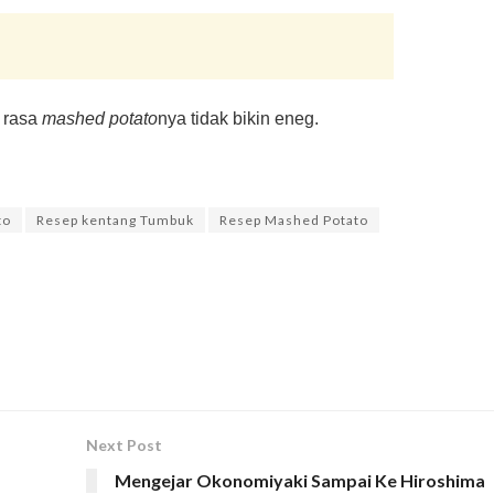
 rasa
mashed potato
nya tidak bikin eneg.
to
Resep kentang Tumbuk
Resep Mashed Potato
Next Post
Mengejar Okonomiyaki Sampai Ke Hiroshima