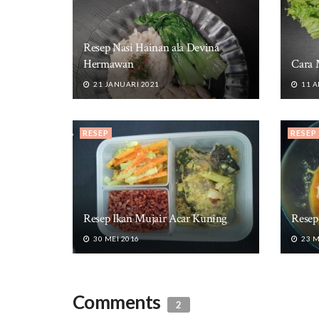
Resep Nasi Hainan ala Devina
Hermawan
Cara 
21 JANUARI 2021
11 A
RESEP
RESEP
Resep Ikan Mujair Acar Kuning
Resep
30 MEI 2016
23 M
Comments
2