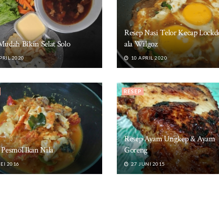
Resep Nasi Telor Kecap Lock
Mudah Bikin Selat Solo
ala Wilgoz
PRIL 2020
10 APRIL 2020
RESEP
Resep Ayam Ungkep & Ayam
 Pesmol Ikan Nila
Goreng
EI 2016
27 JUNI 2015