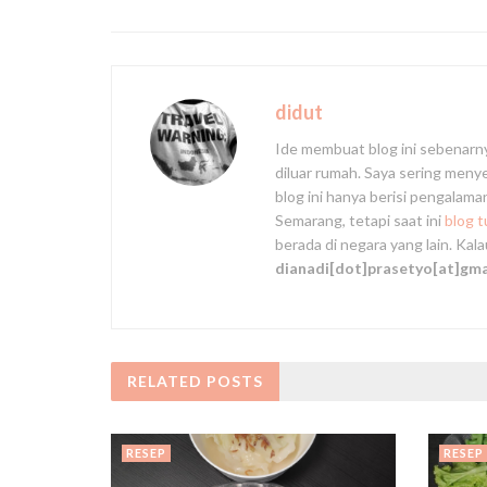
didut
Ide membuat blog ini sebenarn
diluar rumah. Saya sering men
blog ini hanya berisi pengalam
Semarang, tetapi saat ini
blog 
berada di negara yang lain. Kal
dianadi[dot]prasetyo[at]gm
RELATED
POSTS
RESEP
RESEP