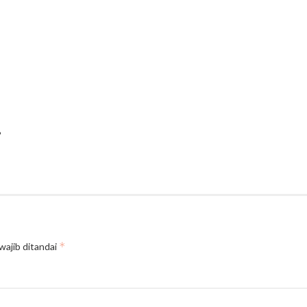
?
*
wajib ditandai