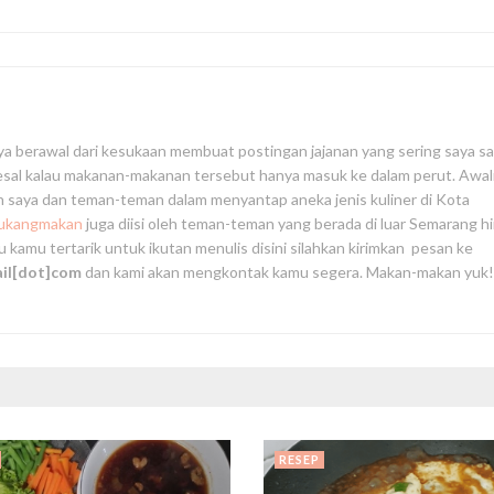
ya berawal dari kesukaan membuat postingan jajanan yang sering saya s
yesal kalau makanan-makanan tersebut hanya masuk ke dalam perut. Awa
an saya dan teman-teman dalam menyantap aneka jenis kuliner di Kota
tukangmakan
juga diisi oleh teman-teman yang berada di luar Semarang h
au kamu tertarik untuk ikutan menulis disini silahkan kirimkan pesan ke
ail[dot]com
dan kami akan mengkontak kamu segera. Makan-makan yuk!
RESEP