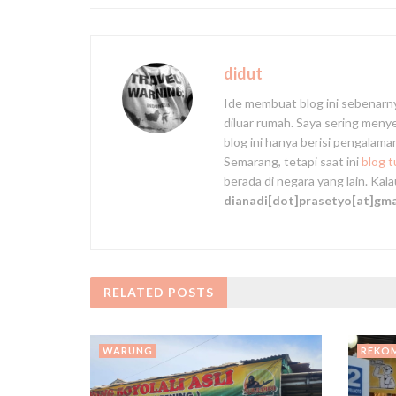
didut
Ide membuat blog ini sebenarn
diluar rumah. Saya sering men
blog ini hanya berisi pengalam
Semarang, tetapi saat ini
blog 
berada di negara yang lain. Kal
dianadi[dot]prasetyo[at]gm
RELATED
POSTS
WARUNG
REKO