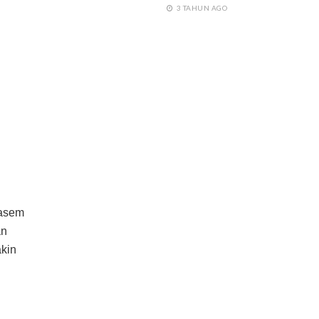
3 TAHUN AGO
 asem
an
kin