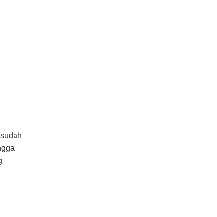
 sudah
ingga
g
g