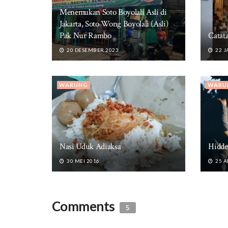
Menemukan Soto Boyolali Asli di
Jakarta, Soto Wong Boyolali (Asli)
Pak Nur Rambo
Catat
20 DESEMBER 2023
22 J
WARUNG
WARU
Nasi Uduk Adiaksa
Hidde
30 MEI 2016
25 A
Comments
5