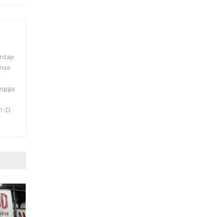
antap
lnya
ingga
! :D