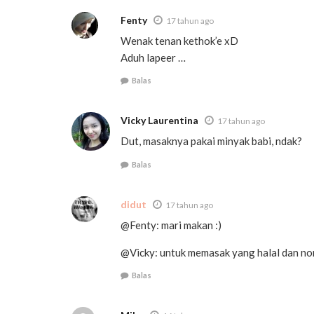
Fenty
17 tahun ago
Wenak tenan kethok’e xD
Aduh lapeer …
Balas
Vicky Laurentina
17 tahun ago
Dut, masaknya pakai minyak babi, ndak?
Balas
didut
17 tahun ago
@Fenty: mari makan :)
@Vicky: untuk memasak yang halal dan non 
Balas