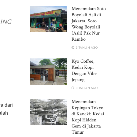
Menemukan Soto
Boyolali Asli di
Jakarta, Soto
GING
Wong Boyolali
(Asli) Pak Nur
Rambo
3 TAHUN AGO
Kyo Coffee,
Kedai Kopi
Dengan Vibe
Jepang
3 TAHUN AGO
Menemukan
a dari
Kepingan Tokyo
alah
di Kaneki: Kedai
Kopi Hidden
Gem di Jakarta
Timur