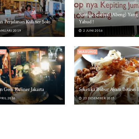
Santiga Seafood (Abeng) Yang
an Perjalanan Kuliner Solo
Yahud !
ANUARI 2019
2 JUNI 2016
NG
WARUNG
n Gem Kuliner Jakarta
Seketika Bubur Ayam Betawi B
PRIL 2016
23 DESEMBER 2015