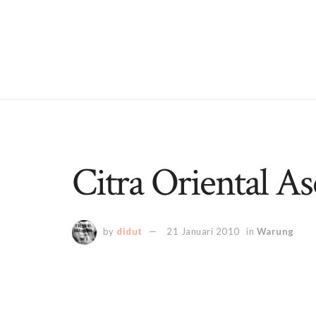
Citra Oriental 
by
didut
21 Januari 2010
in
Warung