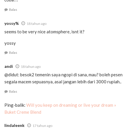
Balas
yossy%
18 tahun ago
seems to be very nice atomsphere, isnt it?
yossy
Balas
andi
18 tahun ago
@didut: besok2 temenin saya ngopi di sana, mau? boleh pesen
segala macem sepuasnya, asal jangan lebih dari 3000 rupiah..
Balas
Ping-balik:
Will you keep on dreaming or live your dream »
Buket Creme Blend
lindaleenk
17 tahun ago