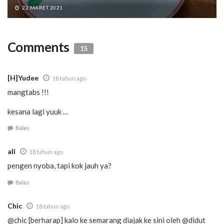
22 MARET 2021
Comments
15
[H]Yudee
18 tahun ago
mangtabs !!!
kesana lagi yuuk …
Balas
ali
18 tahun ago
pengen nyoba, tapi kok jauh ya?
Balas
Chic
18 tahun ago
@chic [berharap] kalo ke semarang diajak ke sini oleh @didut