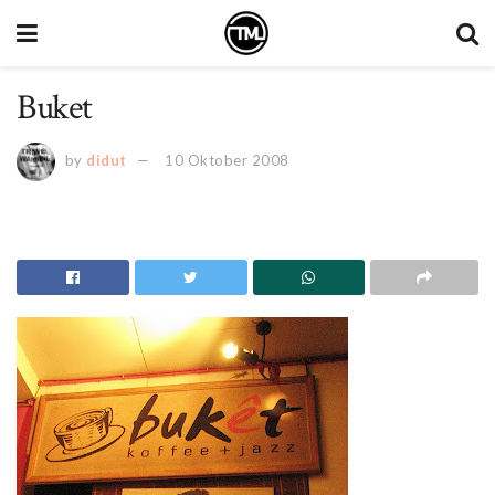
Buket
by
didut
10 Oktober 2008