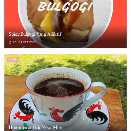
Spicy Bulgogi Yang Adiktif
23 MARET 2021
KOPI
Hommynya HaloNiko Mini