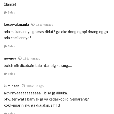
(dance)
Balas
kecowakmanja
18 tahun ago
ada makanannya ga mas didut? ga oke dong ngopi doang ngga
ada cemilannya?
Balas
novnov
18 tahun ago
boleh nih dicobain kalo ntar plg ke smg….
Balas
Juminten
18 tahun ago
akhirnyaaaaaaaaaaaa… bisa jg dibuka.
btw, ternyata banyak jg ya kedai kopi di Semarang?
kok kemarin aku ga diajakin, sih? :(
Balas