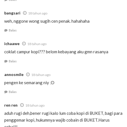
bangsari
18 tahun ago
weh, nggone wong sugih cen penak. hahahaha
Balas
ichaawe
18 tahun ago
coklat campur kopi??? belom kebayang aku gmn rasanya
Balas
annosmile
18 tahun ago
pengen ke semarang niy :D
Balas
ren ren
18 tahun ago
aduh rugi deh,bener rugi kalo lum coba kopi di BUKET, bagi para
penggemar kopi, hukumnya wajib cobain di BUKET.Harus
coba!!!