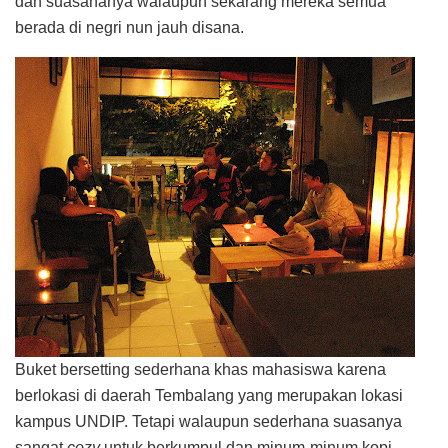
dan suasananya walaupun sekarang mereka semua
berada di negri nun jauh disana.
Buket bersetting sederhana khas mahasiswa karena
berlokasi di daerah Tembalang yang merupakan lokasi
kampus UNDIP. Tetapi walaupun sederhana suasanya
sangat
cozy
untuk berkumpul dan minum-minum kopi.