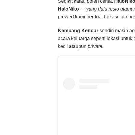
Sedikit kalau boleh cerita,
HaloNik
HaloNiko
—
yang dulu resto utama
prewed kami berdua. Lokasi foto p
Kembang Kencur
sendiri masih ad
acara keluarga seperti lokasi untu
kecil ataupun
private
.