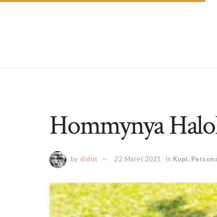
Hommynya Halo
by
didut
22 Maret 2021
in
Kopi
,
Persona