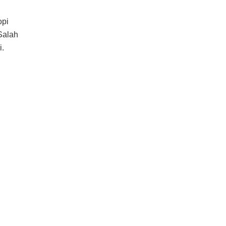
opi
Salah
i.