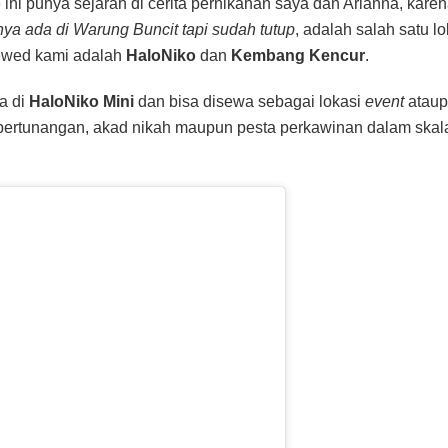
o
ini punya sejarah di cerita pernikahan saya dan Arianna, kare
nya ada di Warung Buncit tapi sudah tutup
, adalah salah satu lo
rewed kami adalah
HaloNiko
dan
Kembang Kencur
.
a di
HaloNiko Mini
dan bisa disewa sebagai lokasi
event
atau
k pertunangan, akad nikah maupun pesta perkawinan dalam skal