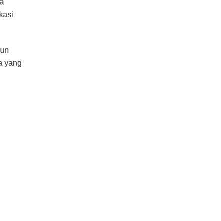
na
kasi
pun
a yang