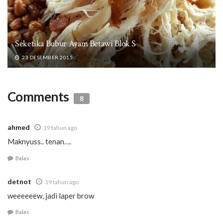
Seketika Bubur Ayam Betawi Blok S
23 DESEMBER 2015
Comments
8
ahmed
19 tahun ago
Maknyuss.. tenan….
Balas
detnot
19 tahun ago
weeeeeew, jadi laper brow
Balas