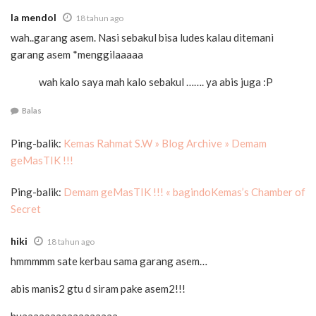
la mendol
18 tahun ago
wah..garang asem. Nasi sebakul bisa ludes kalau ditemani
garang asem *menggilaaaaa
wah kalo saya mah kalo sebakul ……. ya abis juga :P
Balas
Ping-balik:
Kemas Rahmat S.W » Blog Archive » Demam
geMasTIK !!!
Ping-balik:
Demam geMasTIK !!! « bagindoKemas’s Chamber of
Secret
hiki
18 tahun ago
hmmmmm sate kerbau sama garang asem…
abis manis2 gtu d siram pake asem2!!!