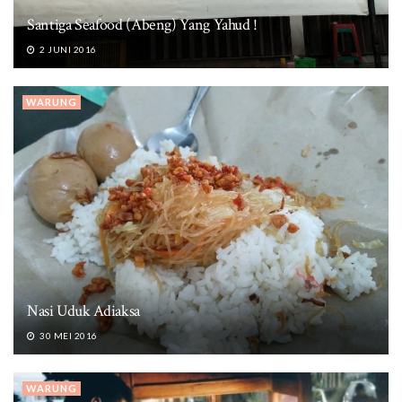
Santiga Seafood (Abeng) Yang Yahud !
2 JUNI 2016
WARUNG
Nasi Uduk Adiaksa
30 MEI 2016
WARUNG