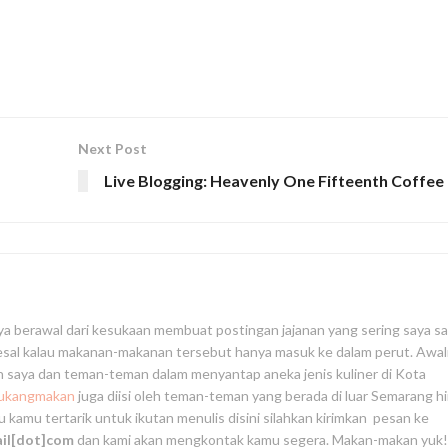
Next Post
Live Blogging: Heavenly One Fifteenth Coffee
ya berawal dari kesukaan membuat postingan jajanan yang sering saya s
yesal kalau makanan-makanan tersebut hanya masuk ke dalam perut. Awa
an saya dan teman-teman dalam menyantap aneka jenis kuliner di Kota
tukangmakan
juga diisi oleh teman-teman yang berada di luar Semarang h
au kamu tertarik untuk ikutan menulis disini silahkan kirimkan pesan ke
ail[dot]com
dan kami akan mengkontak kamu segera. Makan-makan yuk!