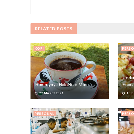
RELATED
POSTS
KOPI
PERS
Unda
Hommynya HaloNiko Mini
Frank
22 MARET 2021
15 D
PERSONAL
PERS