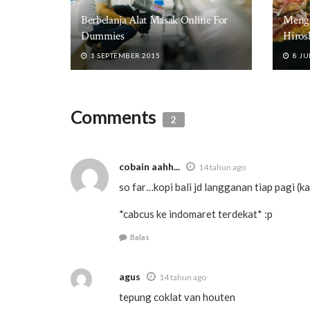
Berbelanja Alat Masak Online For
Menge
Dummies
Hiros
1 SEPTEMBER 2015
8 JU
Comments
2
cobain aahh...
14 tahun ago
so far…kopi bali jd langganan tiap pagi (k
*cabcus ke indomaret terdekat* :p
Balas
agus
14 tahun ago
tepung coklat van houten