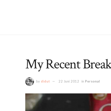
My Recent Breakf
by
didut
22 Juni 2012
in
Personal