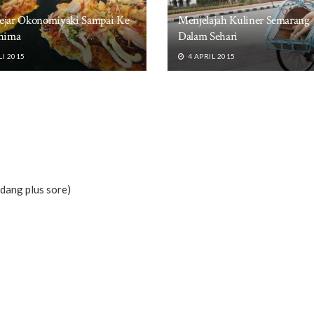
jar Okonomiyaki Sampai Ke
Menjelajah Kuliner Semarang
hima
Dalam Sehari
LI 2015
4 APRIL 2015
adang plus sore)