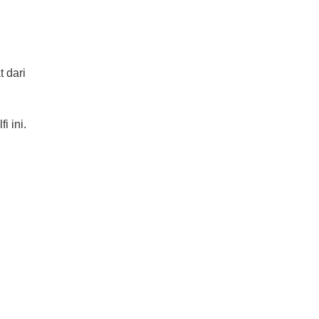
t dari
i ini.