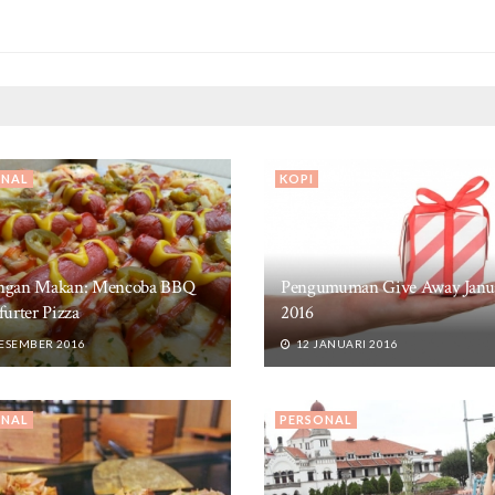
ONAL
KOPI
ngan Makan: Mencoba BBQ
Pengumuman Give Away Janu
furter Pizza
2016
ESEMBER 2016
12 JANUARI 2016
ONAL
PERSONAL