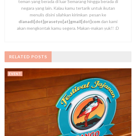
teman yang berada di luar Semarang hingga berada di
negara yang lain. Kalau kamu tertarik untuk ikutan
menulis disini silahkan kirimkan pesan ke
dianadi[dot]prasetyo[at]gmail[dot]com
dan kami
akan mengkontak kamu segera. Makan-makan yuk!! :D
RELATED
POSTS
EVENT