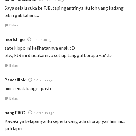
Saya selalu suka ke FJB, tapi ngantrinya itu loh yang kadang
bikin gak tahan….
Balas
morishige
17 tahun ago
sate klopo ini kelihatannya enak. :D
btw, FJB ini diadakannya setiap tanggal berapa ya? :D
Balas
Pancalllok
17 tahun ago
hmm. enak banget pasti.
Balas
bang FIKO
17 tahun ago
Kayaknya kelapanya itu seperti yang ada di urap ya? hmmm…
jadi laper