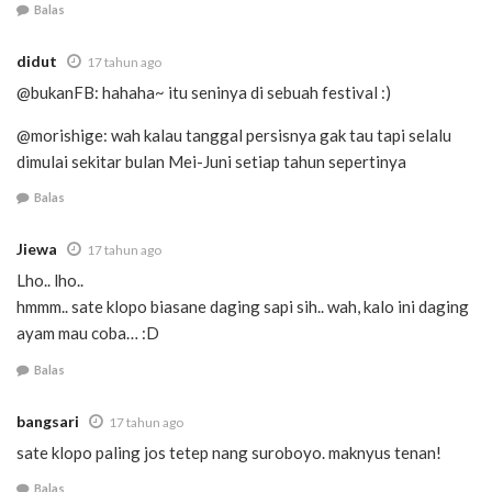
Balas
didut
17 tahun ago
@bukanFB: hahaha~ itu seninya di sebuah festival :)
@morishige: wah kalau tanggal persisnya gak tau tapi selalu
dimulai sekitar bulan Mei-Juni setiap tahun sepertinya
Balas
Jiewa
17 tahun ago
Lho.. lho..
hmmm.. sate klopo biasane daging sapi sih.. wah, kalo ini daging
ayam mau coba… :D
Balas
bangsari
17 tahun ago
sate klopo paling jos tetep nang suroboyo. maknyus tenan!
Balas