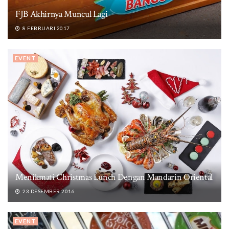
FJB Akhirnya Muncul Lagi
8 FEBRUARI 2017
EVENT
Menikmati Christmas Lunch Dengan Mandarin Oriental
23 DESEMBER 2016
EVENT