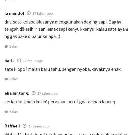
la mendol
17 tahun ago
dut, sate kelapa biasanya menggunakan daging sapi. Bagian
tengah dikasih irisan lemak sapi kenyul-kenyul.kalau sate ayam
nggak pake dibalur kelapa. :)
Balas
haris
17 tahun ago
sate klopo? malah baru tahu. pengen nyoba, kayaknya enak.
Balas
elia bintang.
17 tahun ago
setiap kali main kesini perasaan perut gw tambah laper :p
Balas
Raffaell
17 tahun ago
Wah, LDL lagi tinggi nih, hehehehe….. puasa dulu makan ginian