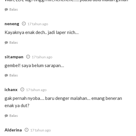
Balas
neneng
17 tahun ago
Kayaknya enak dech.. jadi laper nich…
Balas
sitampan
17 tahun ago
gembel! saya belum sarapan…
Balas
ichanx
17 tahun ago
gak pernah nyoba…. baru denger malahan… emang beneran
enak ya dut?
Balas
Alderina
17 tahun ago