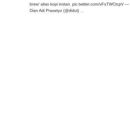
brew' alias kopi instan. pic.twitter.com/vFsTWCtcpV —
Dian Adi Prasetyo (@didut) ...