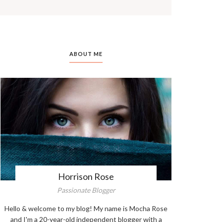
ABOUT ME
Horrison Rose
Passionate Blogger
Hello & welcome to my blog! My name is Mocha Rose
and I'm a 20-year-old independent blogger with a