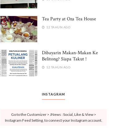
Tea Party at Oza Tea House
12 TAHUN AGO
Dibayarin Makan-Makan Ke
Belitong? Siapa Takut !
12 TAHUN AGO
INSTAGRAM
Go to the Customizer > JNews : Social, Like & View >
Instagram Feed Setting, to connect your Instagram account.